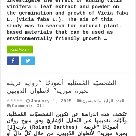
investigate the effect of adding Vitis
Vitis
vinifera L leaf extract and powder on
vinifera
the germination and growth of Vicia faba
L.
L. (Vicia faba L.). The aim of this
on
the
study was to search for natural plant-
germination
based materials that can be used as
and
environmentally friendly growth …
Growth
of
Vicia
Read More »
faba
L.
الشخصيّة المُستَلَبة أنموذجًا “رواية غريقة
بحيرة موريه” لأنطوان الدويهي
العدد الرابع والخمسون
January 1, 2025
on
Comments Off
الشخصيّة
تكشف هذه الدراسة عن تكوين الشخصيّات المُستَلَبة،
المُستَلَبة
وآليّات تقديمها عبر التّحليل الإشاريّ وفق منهج رولان
أنموذجًا
“رواية
بارت[1] (Roland Barthes) أنموذجًا “غريقة
غريقة
بحيرة موريه” لأنطوان الدّويهي، من خلال كلّ دالّ أو