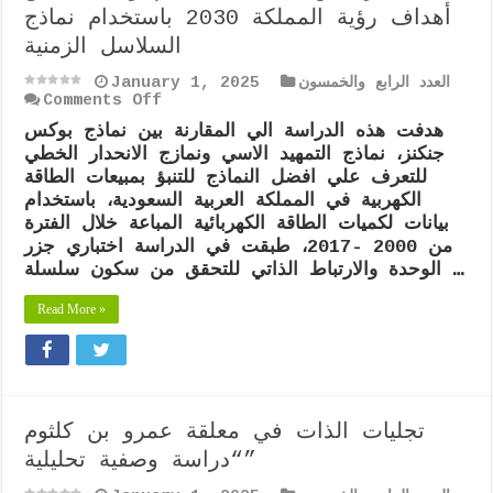
أهداف رؤية المملكة 2030 باستخدام نماذج
السلاسل الزمنية
العدد الرابع والخمسون
January 1, 2025
on
Comments Off
دراسة
هدفت هذه الدراسة الي المقارنة بين نماذج بوكس
تحليلية
جنكنز، نماذج التمهيد الاسي ونمازج الانحدار الخطي
للتنبؤ
بمبيعات
للتعرف علي افضل النماذج للتنبؤ بمبيعات الطاقة
الطاقة
الكهربية في المملكة العربية السعودية، باستخدام
الكهربائية
بيانات لكميات الطاقة الكهربائية المباعة خلال الفترة
في
من 2000 -2017، طبقت في الدراسة اختباري جزر
المملكة
العربية
الوحدة والارتباط الذاتي للتحقق من سكون سلسلة …
السعودية
خلال
Read More »
الفترة
من
2005
-2022م
وفقاً
لتحقيق
تجليات الذات في معلقة عمرو بن كلثوم
أهداف
رؤية
“دراسة وصفية تحليلية”
المملكة
2030