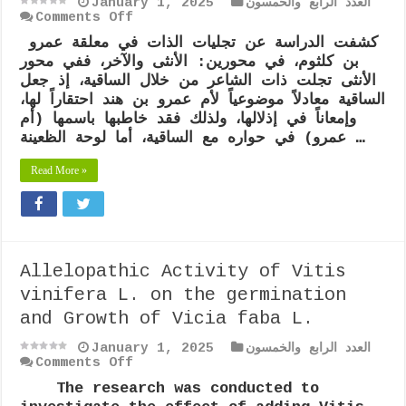
العدد الرابع والخمسون
January 1, 2025
باستخدام
on
Comments Off
نماذج
تجليات
كشفت الدراسة عن تجليات الذات في معلقة عمرو
السلاسل
الذات
الزمنية
بن كلثوم، في محورين: الأنثى والآخر، ففي محور
في
معلقة
الأنثى تجلت ذات الشاعر من خلال الساقية، إذ جعل
عمرو
الساقية معادلاً موضوعياً لأم عمرو بن هند احتقاراً لها،
بن
وإمعاناً في إذلالها، ولذلك فقد خاطبها باسمها (أم
كلثوم
عمرو) في حواره مع الساقية، أما لوحة الظعينة …
“دراسة
وصفية
تحليلية”
Read More »
Allelopathic Activity of Vitis
vinifera L. on the germination
and Growth of Vicia faba L.
العدد الرابع والخمسون
January 1, 2025
on
Comments Off
Allelopathic
The research was conducted to
Activity
of