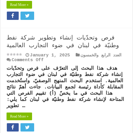
المسرحية”
Read More »
فرص وتحدّيات إنشاء وتطوير شركة نفط
وطنيّة في لبنان في ضوء التجارب العالمية
العدد الرابع والخمسون
January 1, 2025
on
Comments Off
فرص
هدف هذا البحث إلى التعرّف على فرص وتحدّيات
وتحدّيات
إنشاء شركة نفط وطنيّة في لبنان في ضوء التجارب
إنشاء
وتطوير
العالمية. استخدم البحث المنهج الوصفيّ، واستُخدمت
شركة
المقابلة كأداة رئيسة لجمع البيانات. جاءت أهمّ نتائج
نفط
هذا البحث في ما يخصّ (أ) تقييم الفرص التي
وطنيّة
المتاحة لإنشاء شركة نفط وطنيّة في لبنان كما يلي:
في
لبنان
تطوير …
في
ضوء
Read More »
التجارب
العالمية