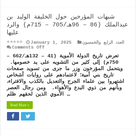
شبهات المؤرخين حول الخليفة الوليد بن
عبدالملك (86 – 96هـ/705 – 715م) والرد
عليها
العدد الرابع والخمسون
January 1, 2025
on
Comments Off
شبهات
تعرض تاريخ الدولة الأموية (41 – 132هـ/662 –
المؤرخين
750م) إلى كثير من التشويه على يد خصومها.
حول
الخليفة
ويتحمل المؤرخون وِزر ما جرى من تسويد صفحات
الوليد
تاريخ بني أمية؛ لاعتمادهم على روايات أشخاص
بن
اشتهروا بين علماء الجرح والتعديل بالكذب والافتراء،
عبدالملك
وبأنهم من ذوي البدع والأهواء. ومن رجال العصر
(86
–
الأموي الذين لحقهم ظلم …
96هـ/705
–
Read More »
715م)
والرد
عليها