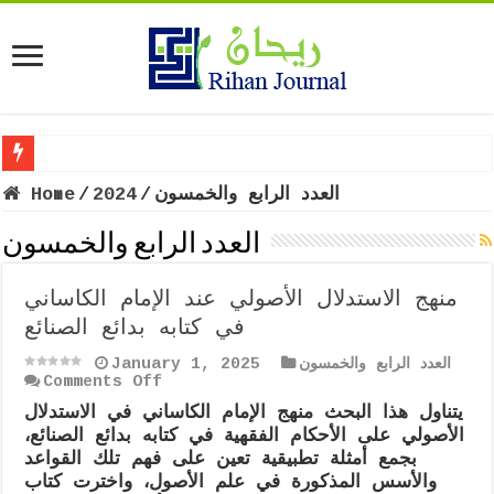
The incr
العدد الرابع والخمسون
/
2024
/
Home
العدد الرابع والخمسون
منهج الاستدلال الأصولي عند الإمام الكاساني
في كتابه بدائع الصنائع
العدد الرابع والخمسون
January 1, 2025
on
Comments Off
منهج
يتناول هذا البحث منهج الإمام الكاساني في الاستدلال
الاستدلال
الأصولي على الأحكام الفقهية في كتابه بدائع الصنائع،
الأصولي
عند
بجمع أمثلة تطبيقية تعين على فهم تلك القواعد
الإمام
والأسس المذكورة في علم الأصول، واخترت كتاب
الكاساني