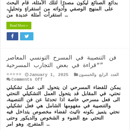
بدائع الصنائع ليكون مصدرًا لتلك الأمثلة، قام البحث
في
على المنهج الوصفي وأدواته من استقراءٍ وتحليلٍ،
كتابه
بدائع
استقرأت أمثلة عديدة من …
الصنائع
Read More »
فن التنصيبة في المسرح التونسي المعاصر
“قراءة في بعض التجارب المسرحية”
العدد الرابع والخمسون
January 1, 2025
on
Comments Off
فن
يمكن للفضاء المسرحي ان يتحول الى عمل تشكيلي
التنصيبة
نحتي، في المقابل قد يتحول العمل التشكيلي النحتي
في
المسرح
الى فعل مسرحي خاصة اذا تحدثنا عن فن التنصيبة،
التونسي
والتنصيبة في مفهومها الشامل هي فعل تشكيلي
المعاصر
نحتي يتميز بكونه تاثيث لفضاء مخصوص يتداخل فيه
“قراءة
النحتي مع الضوء و الشخوص والديكور وحتى
في
بعض
المتفرج، وهو امر …
التجارب