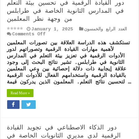
دور القيادة الرقمية في تحسين بيئة التعلم
في المدارس الثانوية الخاصة في طرابلس
من وجهة نظر المعلمين
العدد الرابع والخمسون
January 1, 2025
on
Comments Off
دور
تستكشف هذه الدراسة العلاقة بين تصورات المعلمين
القيادة
لأهمية مهارات القيادة الرقمية وتصوراتهم لدور
الرقمية
في
الأدوات الرقمية في تعزيز بيئة التعلم في المدارس
تحسين
الثانوية في طرابلس. تشير نتائج البحث إلى وجود
بيئة
علاقة إيجابية ذات دلالة إحصائية بين وعي المعلمين
التعلم
بالقيادة الرقمية واستخدامهم الفعال للأدوات الرقمية
في
المدارس
لتحسين نتائج التعلم. المعلمون الذين يدركون قيمة …
الثانوية
الخاصة
Read More »
في
طرابلس
من
وجهة
نظر
المعلمين
دور الذكاء الاصطناعي في تجويد القيادة
الرقمية لدى مديري الثانويات الخاصة في