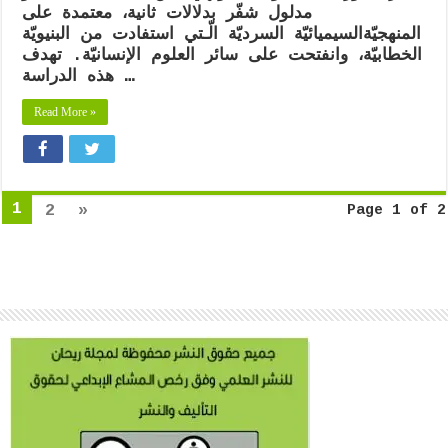
بحيرة
مدلول شفّر بدلالات ثانية، معتمدة على
موريه”
المنهجيّةالسيميائيّة السرديّة الّـتي استفادت من البنيويّة
لأنطوان
الدويهي
الخطابيّة، وانفتحت على سائر العلوم الإنسانيّة. تهدف
هذه الدراسة …
Read More »
1
2
»
Page 1 of 2