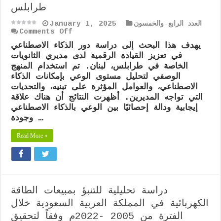
طرابلس
العدد الرابع والخمسون
January 1, 2025
on
Comments Off
دور
يهدف هذا البحث إلى دراسة دور الذكاء الاصطناعي
الذكاء
في تعزيز القيادة الرقمية لدى مديري الثانويات
الاصطناعي
في
الخاصة في طرابلس، لبنان. تم استخدام المنهج
تجويد
الوصفي لتحليل مستوى الوعي بإمكانات الذكاء
القيادة
الاصطناعي، والعوامل المؤثرة على تبنيه، والتحديات
الرقمية
التي تواجه المديرين. أظهرت النتائج أن هناك علاقة
لدى
مديري
إيجابية ودالة إحصائيًا بين الوعي بالذكاء الاصطناعي
الثانويات
وجودة …
الخاصة
في
Read More »
طرابلس
دراسة تحليلية للتنبؤ بمبيعات الطاقة
الكهربائية في المملكة العربية السعودية خلال
الفترة من 2005 -2022م وفقاً لتحقيق