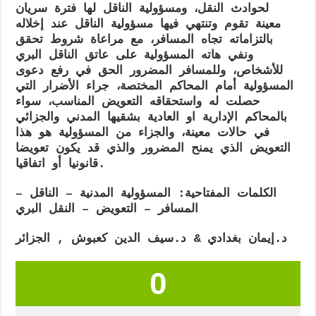
لحوادث النقل، ومسؤولية الناقل لها فترة سريان
في
القانون
معينة تقوم وتنتهي فيها مسؤولية الناقل عند إخلاله
الجزائري
بالتزاماته تجاه المسافر، مع مراعاة شروط تحقق
ونفي هاته المسؤولية على عاتق الناقل البري
للأشخاص، وللمسافر المضرور الحق في رفع دعوى
المسؤولية أمام المحاكم المختصة، جراء الأضرار التي
حصلت له واستحقاقه التعويض المناسب، سواء
بالمحاكم الإدارية او العادية بشقيها المدني والجزائي
في حالات معينة، والجزاء من المسؤولية هو هذا
التعويض الذي يمنح المضرور والذي قد يكون تعويضا
قانونيا أو اتفاقيا.
الكلمات المفتاحية
: المسؤولية المدنية – الناقل –
المسافر – التعويض – النقل البري
د.
إيمان بغدادي
& د.
سيف الدين كعبوش
, الجزائر
0