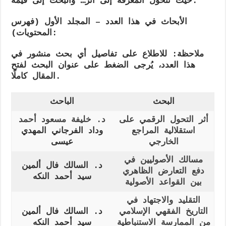
حيث تتحول المعرفة إلى أثر… والبحث إلى قيمة.
الأبحاث في هذا العدد – المجلد الأول (فهرس
المحتويات):
ملاحظة: للاطلاع على تفاصيل أي بحث منشور في
هذا العدد، يُرجى الضغط على عنوان البحث لفتح
المقال كاملًا.
البحث
الباحث
أثر التحول الرقمي على
د. خليفة مسعود أحمد
استقلالية المراجع
وداد الفرجاني المهدي
الخارجي
عيسى
مسالك الأصوليين في
د. السالك فال ألمين
دفع التعارض الظاهري
سيد أحمد النكه
بين القواعد الأصولية
التقليد والاجتهاد في
التاريخ الفقهي الإسلامي
د. السالك فال ألمين
من الممارسة الاستنباطية
سيد أحمد النكه