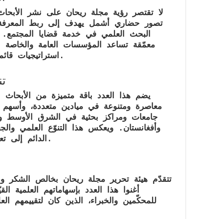
لا تقتصر رؤية مجلة ريحان على نشر الأبحا
تصور حضاري أشمل يهدف إلى
ربط المعرفة
البحث العلمي في خدمة قضايا المجتمع. 
معمّقة تساعد المؤسسات العامة والخاصة – 
استراتيجيات قائمة على أسس علمية ومعرفية متينة.
تن
يضم هذا العدد باقة متميزة من
الأبحاث ا
معاصرة ومتنوعة في ميادين متعددة، وأسهم ف
جامعات ومراكز بحثية في
الشرق الأوسط وشم
وأفغانستان
. ويعكس هذا التنوّع العلمي والجغ
.
الدائم إلى ت
تتقدّم هيئة تحرير مجلة ريحان بخالص الشكر وعظ
أغنوا هذا العدد بإسهاماتهم العلمية القي
للمحكّمين والخبراء، الذين كان لتقييمهم ا