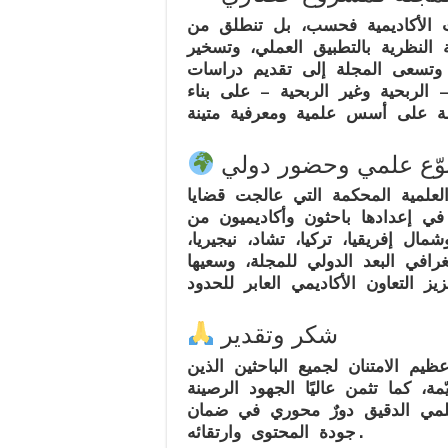
ث الأكاديمية فحسب، بل تنطلق من
 النظرية بالتطبيق العملي
، وتسخير
وتسعى المجلة إلى تقديم دراسات
الربحية وغير الربحية – على بناء
وّع علمي وحضور دولي
لعلمية المحكمة
التي عالجت قضايا
ي إعدادها باحثون وأكاديميون من
ال إفريقيا، تركيا، تشاد، نيجيريا،
رافي البعد الدولي للمجلة، وسعيها
عزيز
التعاون الأكاديمي العابر للحدود
شكر وتقدير
يم الامتنان لجميع الباحثين الذين
ّمة، كما تثمن عاليًا الجهود الرصينة
لعلمي الدقيق دورٌ محوري في ضمان
جودة المحتوى وارتقائه.