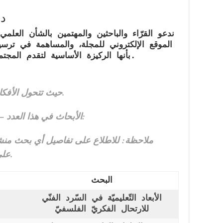
دع
ندعو القرّاء والباحثين والمهتمين بالشأن العلم
الموقع الإلكتروني للمجلة
، والمساهمة في ترسيخ
.
بأنها
الركيزة الأساسية لتقدم المج
حيث تتحول الأفكار إلى معرفة… والمعرفة إلى أثر.
الأبحاث في هذا العدد – المجلد الأول (فهرس المحتويات):
على عنوان البحث لفتح المقال كاملًا.
البحث
الأبعاد التّعليميّة في السّرد الفنّي
للارتحال الفكريّ الفلسفيّ