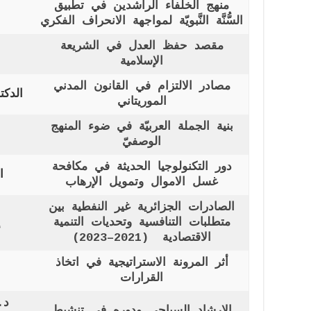
منهج الخلفاء الراشدين في تطبيق
السُّنَّة النَّبويّة لمواجهة الانحراف الفكري
مقصد حفظ العدل في الشريعة
الإسلامية
مصادر الالتزام في القانون المدني
الدك
الموريتاني
بنية الجملة العربيّة في ضوء المنهج
الوصفيّ
دور التكنولوجيا الحديثة في مكافحة
ا
غسل الاموال وتمويل الإرهاب
الصادرات الجزائرية غير النفطية بين
متطلبات التنافسية وتحديات التنمية
إ
الاقتصادية (2021–2023)
أثر المرونة الاستراتيجية في اتخاذ
القرارات
د.
الإرشاد السياحي ودوره في تنشيط