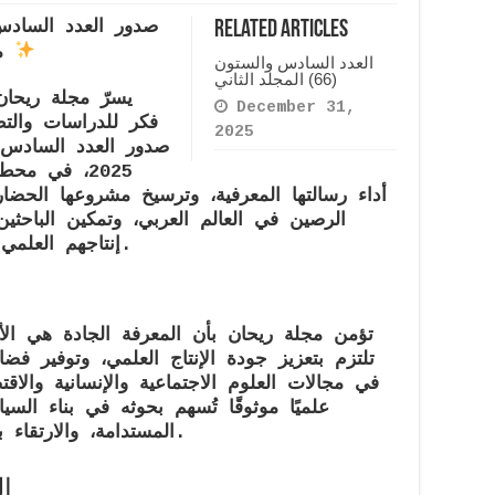
Related Articles
مجلة ريحان للنشر العلمي – 2025
العدد السادس والستون
(66) المجلد الثاني
يسرّ
مجلة ريحان
December 31,
فكر للدراسات والتط
2025
صدور
2025
، في محطة 
أداء رسالتها المعرفية، وترسيخ مشروعها الحض
الرصين في العالم العربي، وتمكين الباحث
إنتاجهم العلمي إلى فضاءات أكاديمية دولية مؤثرة.
تؤمن مجلة ريحان بأن المعرفة الجادة هي ا
تلتزم بتعزيز
جودة الإنتاج العلمي
، وتوفير فضا
في مجالات
العلوم الاجتماعية والإنسانية والاقت
علميًا موثوقًا تُسهم بحوثه في بناء ال
، والارتقاء بالفكر والبحث في مجتمعاتنا العربية.
المستدامة
ا