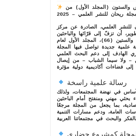
العدد
السادس
صدور العدد السادس والستون (المجلد الأول) من
والستون
(66)
المجلد
 للنشر العلمي
، الصادرة عن
مركز
الأول
وير
، أن تزفّ إلى قرّائها والباحثين
العدد السادس والستين (66)، المجلد الأول لعام
علمية جديدة تواصل فيها المجلة
اري الهادف إلى دعم البحث العلمي
ين – ولا سيما الشباب – من إيصال
رسالة علمية راسخة
لأساس في نهضة المجتمعات، ولذلك
ء بحثي مهني ومنفتح أمام الباحثين
صادية
، بما يجعل من المجلة مرجعًا
سياسات العامة، ودعم مسارات
التنمية
لمجلة كمشروع حضاري