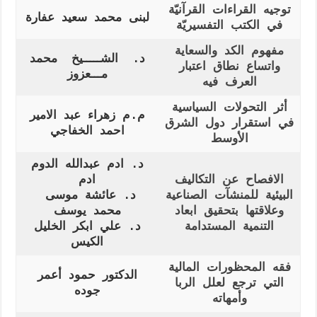
توجيه القراءات القرآنيّة
لبنى محمد سعيد عفارة
في الكتب التفسيريّة
مفهوم الكد والسعاية
د. الشـــــيخ محمد
واتساع نطاق اعتبار
مـــعزوز
العرف فيه
أثر التحولات السياسية
م.م زهراء عبد الامير
في استقرار دول الشرق
احمد الخفاجي
الأوسط
د. ادم عبدالله الدوم
الافصاح عن التكاليف
ادم
البيئية للمنشآت الصناعية
د. عائشة موسى
وعلاقتها بتحقيق ابعاد
محمد يوسف
التنمية المستدامة
د. علي ابكر الخليل
الكيس
فقه المحظورات المالية
الدكتور حمود أعمر
التي ترجع لعلل الربا
جوده
وأمهاته