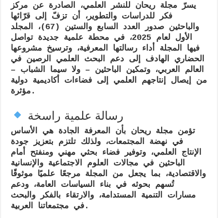
يسرّ
مجلة ريحان للنشر العلمي
، الصادرة عن
مركز
فكر للدراسات والتطوير
، أن تزفّ إلى قرّائها
والباحثين صدور
العدد السابع والستين (67)، المجلد
الأول لعام 2025
، في محطة علمية جديدة تواصل
فيها المجلة أداء رسالتها المعرفية، وترسيخ مشروعها
الحضاري الهادف إلى دعم البحث العلمي الرصين في
العالم العربي، وتمكين الباحثين – ولا سيما الشباب –
من إيصال إنتاجهم العلمي إلى فضاءات أكاديمية دولية
مؤثرة.
رسالة علمية راسخة
تؤمن مجلة ريحان بأن المعرفة الجادة هي الأساس
في نهضة المجتمعات، ولذلك تلتزم بتعزيز
جودة
الإنتاج العلمي
، وتوفير فضاء بحثي مهني ومنفتح أمام
الباحثين في مجالات
العلوم الاجتماعية والإنسانية
والاقتصادية
، بما يجعل من المجلة مرجعًا علميًا موثوقًا
تُسهم بحوثه في بناء السياسات العامة، ودعم
مسارات
التنمية المستدامة
، والارتقاء بالفكر والبحث
في مجتمعاتنا العربية.