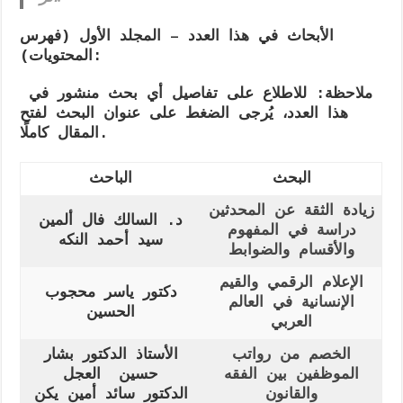
الأبحاث في هذا العدد – المجلد الأول (فهرس
المحتويات):
ملاحظة: للاطلاع على تفاصيل أي بحث منشور في
هذا العدد، يُرجى الضغط على عنوان البحث لفتح
المقال كاملًا.
البحث
الباحث
زيادة الثقة عن المحدثين
د. السالك فال ألمين
دراسة في المفهوم
سيد أحمد النكه
والأقسام والضوابط
الإعلام الرقمي والقيم
دكتور
ياسر محجوب
الإنسانية في العالم
الحسين
العربي
الخصم من رواتب
الأستاذ الدكتور بشار
الموظفين بين الفقه
حسين العجل
والقانون
الدكتور سائد أمين يكن