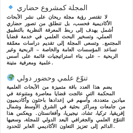
المجلة كمشروع حضاري
لا تقتصر رؤية مجلة ريحان على نشر الأبحاث
الأكاديمية فحسب، بل تنطلق من تصور حضاري
أشمل يهدف إلى
ربط المعرفة النظرية بالتطبيق
العملي
، وتسخير البحث العلمي في خدمة قضايا
المجتمع. وتسعى المجلة إلى تقديم دراسات معمّقة
تساعد المؤسسات العامة والخاصة – الربحية وغير
الربحية – على بناء استراتيجيات قائمة على أسس
علمية ومعرفية متينة.
تنوّع علمي وحضور دولي
يضم هذا العدد باقة متميزة من
الأبحاث العلمية
المحكمة
التي عالجت قضايا معاصرة ومتنوعة في
ميادين متعددة، وأسهم في إعدادها باحثون وأكاديميون
من جامعات ومراكز بحثية في
الشرق الأوسط وشمال
إفريقيا، تركيا، تشاد، نيجيريا، وأفغانستان
. ويعكس هذا
التنوّع العلمي والجغرافي البعد الدولي للمجلة، وسعيها
.
الدائم إلى تعزيز
التعاون الأكاديمي العابر للحدود