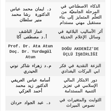
الذكاء الاصطناعي في
د. ايمان محمد عباس
المرحلة الجامعيّة من
الدكتورة رشا محمد
التعلّم المتمايز إلى بناء
منير سلطان
مستقبل مهني مستدام
أثر الأساليب البلاغية في
عمار الناشف
وسائل الإعلام الحديثة
أ.د مصطفى آكا
Prof. Dr. Ata Atun
DOĞU AKDENİZ’DE
Doç. Dr. Yurdagül
ÜÇLÜ İŞBİRLİĞİ
Atun
النزعة النقدية في فكر
م.د زهراء شاكر
نوني
ابي البركات البغدادي
الحيدري
دور الابتكار المالي
أسامة عباس العريفي
الإسلامي في تعزيز
الدكتور زيد محمد
التنمية المستدامة
أحمد العزكي
الثوابت والمتغيرات في
د. عبد الجواد حردان
نصوص الميراث