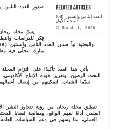
الثامن
والستون
Related Articles
(68)
العدد الثامن والستون (68)
المجلد
المجلد الأول
الثاني
March 1, 2026
يسرّ
مجلة ريحان
فِكر للدراسات والتطو
والبحثية نبأ صدور
العدد الثامن والستين (68)
مبارك تتجلّى فيه معاني العلم، والقيم، والعطاء المعرفي.
يأتي هذا العدد تأكيدًا على التزام المجلة
البحث الرصين، وتعزيز جودة الإنتاج الأكاديمي، و
سيّما الشباب، لتمكينهم من إيصال أعمالهم
تنطلق مجلة ريحان من رؤية تتجاوز النشر الأ
العلمي أداةً لفهم الواقع، ومعالجة قضايا المجت
العملي، بما يسهم في دعم السياسات العامة، و