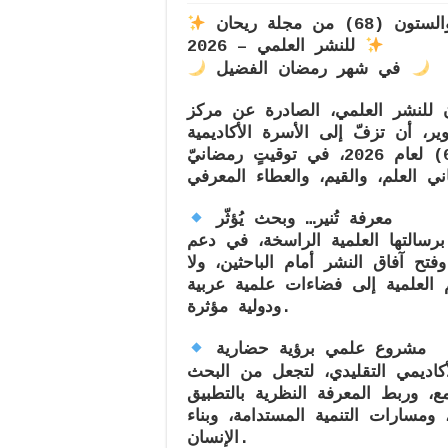
صدور العدد الثامن والستون (68) من مجلة ريحان
للنشر العلمي – 2026
في شهر رمضان الفضيل
 للنشر العلمي
، الصادرة عن مركز
ير، أن تزفّ إلى الأسرة الأكاديمية
لعام
2026
، في توقيتٍ رمضانيّ
معرفة تُنير… وبحث يُؤثّر
 برسالتها العلمية الراسخة، في دعم
فتح آفاق النشر أمام الباحثين، ولا
 العلمية إلى فضاءات علمية عربية
ودولية مؤثرة.
مشروع علمي برؤية حضارية
كاديمي التقليدي، لتجعل من البحث
مع، وربط المعرفة النظرية بالتطبيق
مسارات التنمية المستدامة، وبناء
الإنسان.