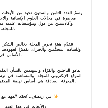
يضمّ العدد الثامن والستون نخبة من الأبحاث ا
معاصرة في مجالات العلوم الإنسانية والاجت
وأكاديميين من دول ومؤسسات علمية متعد
للمجلة، وروح التعاون العلمي العابر للحدود.
تتقدّم هيئة تحرير المجلة بخالص الشكر وا
وللسادة المحكّمين والخبراء، تقديرًا لجهودهم 
الأساس في ضمان جودة هذا الإصدار وارتقائه.
ندعو الباحثين والقرّاء والمهتمين بالشأن الع
الموقع الإلكتروني للمجلة، والمساهمة في ترسي
المعرفة الصادقة هي أساس نهضة المجتمعات وبناء مستقبلٍ معرفيّ مستدام.
في رمضان… نُجدّد العهد مع ا
الأبحاث في هذا العدد – المجلد الثاني (فهرس المحتويات):