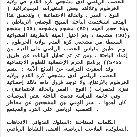
وعلاقته
التعصب الرياضي لدى مشجعي كرة القدم في ولاية
ببعض
الخرطوم وعلاقته ببعض المتغيرات الديموغرافية (
المتغيرات
النوع ، العمر ، والحالة الاجتماعية ) ولتحقيق هذا
لدى
مشجعي
الهدف استخدمت الباحثة المنهج الوصفي الارتباطي ،
كرة
وبلغ حجم العينة (60) مشجع ومشجعة (30) مشجع
القدم
و(30) مشجعة ، وتم اختيار العينة بالطريقة العشوائية
في
ولاية
البسيطة من مشجعي كرة القدم بولاية الخرطوم ،
الخرطوم
وتم تطبيق مقياس التعصب الرياضي على العينة من
إعداد الباحثة ، ومن ثم تم تحليل البيانات عن طريق
برنامج الحزم الإحصائية للعلوم الاجتماعية ((SPSS
وقد أسفرت الدراسة عن النتائج الآتية : يتسم
التعصب الرياضي لدى مشجعي كرة القدم بولاية
الخرطوم بالارتفاع، ولا توجد فروق ذات دلالة إحصائية
تعزى لمتغيرات ( النوع ، العمر والحالة الاجتماعية) ،
وفي خاتمة الدراسة قدمت الباحثة بعض التوصيات
كان أهمها : نشر الوعي بين المشجعين عن مخاطر
.
التعصب الرياضي على الفرد والمجتمع
الكلمات المفتاحية :
السلوك العدواني، الاتجاهات
السلوكية، الملاعب الرياضية، العنف، النشاط الرياضي.